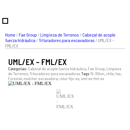
Home
/
Fae Group
/
Limpieza de Terrenos
/
Cabezal de acople
fuerza hidráulica
/
Trituradores para excavadoras
/ UML/EX –
FML/EX
UML/EX – FML/EX
Categorías:
Cabezal de acople fuerza hidráulica
,
Fae Group
,
Limpieza
de Terrenos
,
Trituradores para excavadoras
Tags
15-30ton
,
chile
,
fae
,
Forestal
,
mulcher-excavadora
,
rotor-fijo-ex
,
uml-ex-fml-ex