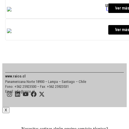
UML/ST – F
Ver má
LL317B
Ver má
www.raico.cl
Panamericana Norte 18900 – Lampa – Santiago – Chile
Fono: +562 25923500 – Fax: +562 25923531
Email: info@raico.cl
X
Necesitas cotizar algún equipo servicio técnico?