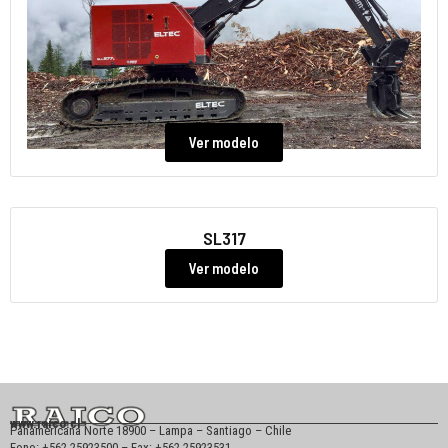
Ver modelo
SL317
Ver modelo
www.raico.cl
Panamericana Norte 18900 – Lampa – Santiago – Chile
Fono: +562 25923500 – Fax: +562 25923531