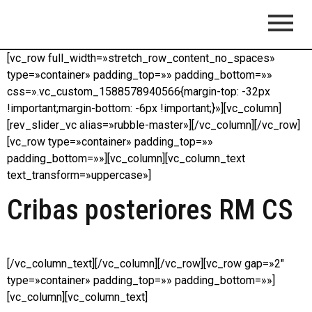
[vc_row full_width=»stretch_row_content_no_spaces»
type=»container» padding_top=»» padding_bottom=»»
css=».vc_custom_1588578940566{margin-top: -32px
!important;margin-bottom: -6px !important;}»][vc_column]
[rev_slider_vc alias=»rubble-master»][/vc_column][/vc_row]
[vc_row type=»container» padding_top=»»
padding_bottom=»»][vc_column][vc_column_text
text_transform=»uppercase»]
Cribas posteriores RM CS
[/vc_column_text][/vc_column][/vc_row][vc_row gap=»2″
type=»container» padding_top=»» padding_bottom=»»]
[vc_column][vc_column_text]