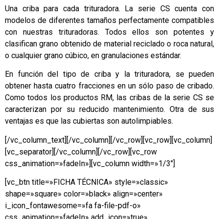
Una criba para cada trituradora. La serie CS cuenta con
modelos de diferentes tamaños perfectamente compatibles
con nuestras trituradoras. Todos ellos son potentes y
clasifican grano obtenido de material reciclado o roca natural,
o cualquier grano cúbico, en granulaciones estándar.
En función del tipo de criba y la trituradora, se pueden
obtener hasta cuatro fracciones en un sólo paso de cribado.
Como todos los productos RM, las cribas de la serie CS se
caracterizan por su reducido mantenimiento. Otra de sus
ventajas es que las cubiertas son autolimpiables.
[/vc_column_text][/vc_column][/vc_row][vc_row][vc_column]
[vc_separator][/vc_column][/vc_row][vc_row
css_animation=»fadeIn»][vc_column width=»1/3″]
[vc_btn title=»FICHA TÉCNICA» style=»classic»
shape=»square» color=»black» align=»center»
i_icon_fontawesome=»fa fa-file-pdf-o»
css_animation=»fadeIn» add_icon=»true»