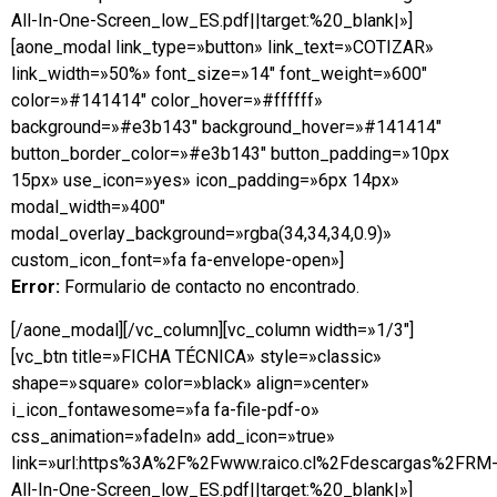
All-In-One-Screen_low_ES.pdf||target:%20_blank|»]
[aone_modal link_type=»button» link_text=»COTIZAR»
link_width=»50%» font_size=»14″ font_weight=»600″
color=»#141414″ color_hover=»#ffffff»
background=»#e3b143″ background_hover=»#141414″
button_border_color=»#e3b143″ button_padding=»10px
15px» use_icon=»yes» icon_padding=»6px 14px»
modal_width=»400″
modal_overlay_background=»rgba(34,34,34,0.9)»
custom_icon_font=»fa fa-envelope-open»]
Error:
Formulario de contacto no encontrado.
[/aone_modal][/vc_column][vc_column width=»1/3″]
[vc_btn title=»FICHA TÉCNICA» style=»classic»
shape=»square» color=»black» align=»center»
i_icon_fontawesome=»fa fa-file-pdf-o»
css_animation=»fadeIn» add_icon=»true»
link=»url:https%3A%2F%2Fwww.raico.cl%2Fdescargas%2FRM
All-In-One-Screen_low_ES.pdf||target:%20_blank|»]