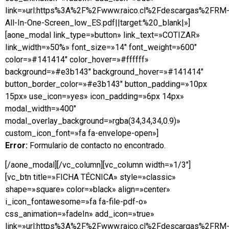
link=»url:https%3A%2F%2Fwww.raico.cl%2Fdescargas%2FRM
All-In-One-Screen_low_ES.pdf||target:%20_blank|»]
[aone_modal link_type=»button» link_text=»COTIZAR»
link_width=»50%» font_size=»14″ font_weight=»600″
color=»#141414″ color_hover=»#ffffff»
background=»#e3b143″ background_hover=»#141414″
button_border_color=»#e3b143″ button_padding=»10px
15px» use_icon=»yes» icon_padding=»6px 14px»
modal_width=»400″
modal_overlay_background=»rgba(34,34,34,0.9)»
custom_icon_font=»fa fa-envelope-open»]
Error:
Formulario de contacto no encontrado.
[/aone_modal][/vc_column][vc_column width=»1/3″]
[vc_btn title=»FICHA TÉCNICA» style=»classic»
shape=»square» color=»black» align=»center»
i_icon_fontawesome=»fa fa-file-pdf-o»
css_animation=»fadeIn» add_icon=»true»
link=»url:https%3A%2F%2Fwww.raico.cl%2Fdescargas%2FRM