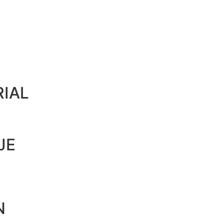
IAL
JE
N