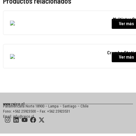
Productos relacionados
Multistar O
Ver más
Crambo Stati
Ver más
www.raico.cl
Panamericana Norte 18900 – Lampa – Santiago – Chile
Fono: +562 25923500 – Fax: +562 25923531
Email: info@raico.cl