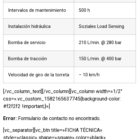
Intervalos de mantenimiento
500 h
Instalación hidráulica
Soziales Load Sensing
Bomba de servicio
210 L/min. @ 280 bar
Bomba de tracción
150 L/min. @ 400 bar
Velocidad de giro de la torreta
– 10 km/h
[/vc_column_text][/vc_column][vc_column width=»1/2″
css=».vc_custom_1582165637745{background-color:
#f2f2f2 !important;}»]
Error:
Formulario de contacto no encontrado.
[vc_separator][vc_btn title=»FICHA TÉCNICA»
style=»classic» shape=»square» color=»black»