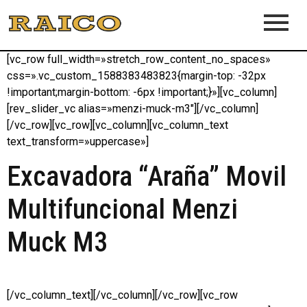
[vc_row full_width=»stretch_row_content_no_spaces»
css=».vc_custom_1588383483823{margin-top: -32px
!important;margin-bottom: -6px !important;}»][vc_column]
[rev_slider_vc alias=»menzi-muck-m3″][/vc_column]
[/vc_row][vc_row][vc_column][vc_column_text
text_transform=»uppercase»]
Excavadora “Araña” Movil
Multifuncional Menzi
Muck M3
[/vc_column_text][/vc_column][/vc_row][vc_row