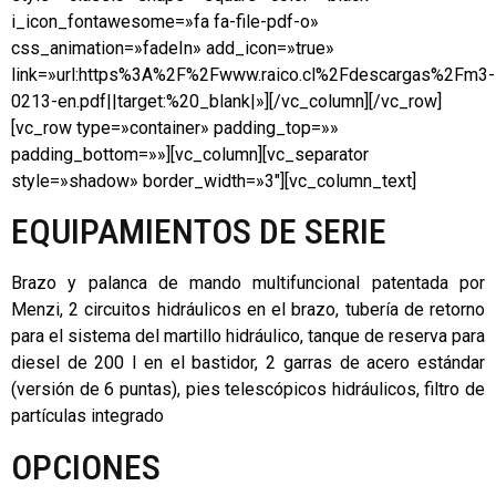
i_icon_fontawesome=»fa fa-file-pdf-o»
css_animation=»fadeIn» add_icon=»true»
link=»url:https%3A%2F%2Fwww.raico.cl%2Fdescargas%2Fm3-
0213-en.pdf||target:%20_blank|»][/vc_column][/vc_row]
[vc_row type=»container» padding_top=»»
padding_bottom=»»][vc_column][vc_separator
style=»shadow» border_width=»3″][vc_column_text]
EQUIPAMIENTOS DE SERIE
Brazo y palanca de mando multifuncional patentada por
Menzi, 2 circuitos hidráulicos en el brazo, tubería de retorno
para el sistema del martillo hidráulico, tanque de reserva para
diesel de 200 l en el bastidor, 2 garras de acero estándar
(versión de 6 puntas), pies telescópicos hidráulicos, filtro de
partículas integrado
OPCIONES