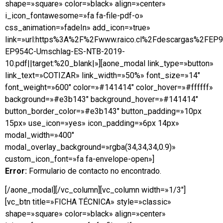
shape=»square» color=»black» align=»center»
i_icon_fontawesome=»fa fa-file-pdf-o»
css_animation=»fadeIn» add_icon=»true»
link=»url:https%3A%2F%2Fwww.raico.cl%2Fdescargas%2FEP
EP954C-Umschlag-ES-NTB-2019-
10.pdf||target:%20_blank|»][aone_modal link_type=»button»
link_text=»COTIZAR» link_width=»50%» font_size=»14″
font_weight=»600″ color=»#141414″ color_hover=»#ffffff»
background=»#e3b143″ background_hover=»#141414″
button_border_color=»#e3b143″ button_padding=»10px
15px» use_icon=»yes» icon_padding=»6px 14px»
modal_width=»400″
modal_overlay_background=»rgba(34,34,34,0.9)»
custom_icon_font=»fa fa-envelope-open»]
Error:
Formulario de contacto no encontrado.
[/aone_modal][/vc_column][vc_column width=»1/3″]
[vc_btn title=»FICHA TÉCNICA» style=»classic»
shape=»square» color=»black» align=»center»