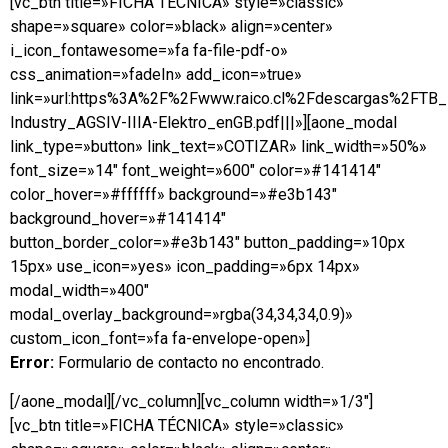
[vc_btn title=»FICHA TÉCNICA» style=»classic»
shape=»square» color=»black» align=»center»
i_icon_fontawesome=»fa fa-file-pdf-o»
css_animation=»fadeIn» add_icon=»true»
link=»url:https%3A%2F%2Fwww.raico.cl%2Fdescargas%2FTB
Industry_AGSIV-IIIA-Elektro_enGB.pdf|||»][aone_modal
link_type=»button» link_text=»COTIZAR» link_width=»50%»
font_size=»14″ font_weight=»600″ color=»#141414″
color_hover=»#ffffff» background=»#e3b143″
background_hover=»#141414″
button_border_color=»#e3b143″ button_padding=»10px
15px» use_icon=»yes» icon_padding=»6px 14px»
modal_width=»400″
modal_overlay_background=»rgba(34,34,34,0.9)»
custom_icon_font=»fa fa-envelope-open»]
Error:
Formulario de contacto no encontrado.
[/aone_modal][/vc_column][vc_column width=»1/3″]
[vc_btn title=»FICHA TÉCNICA» style=»classic»