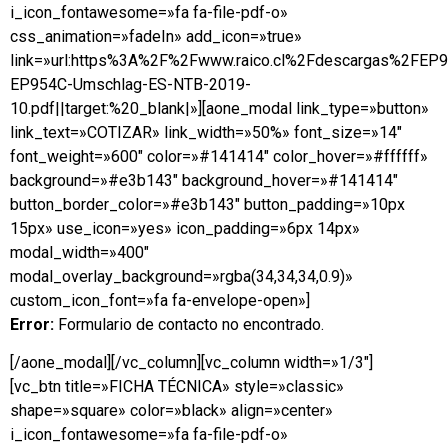
i_icon_fontawesome=»fa fa-file-pdf-o»
css_animation=»fadeIn» add_icon=»true»
link=»url:https%3A%2F%2Fwww.raico.cl%2Fdescargas%2FEP
EP954C-Umschlag-ES-NTB-2019-
10.pdf||target:%20_blank|»][aone_modal link_type=»button»
link_text=»COTIZAR» link_width=»50%» font_size=»14″
font_weight=»600″ color=»#141414″ color_hover=»#ffffff»
background=»#e3b143″ background_hover=»#141414″
button_border_color=»#e3b143″ button_padding=»10px
15px» use_icon=»yes» icon_padding=»6px 14px»
modal_width=»400″
modal_overlay_background=»rgba(34,34,34,0.9)»
custom_icon_font=»fa fa-envelope-open»]
Error:
Formulario de contacto no encontrado.
[/aone_modal][/vc_column][vc_column width=»1/3″]
[vc_btn title=»FICHA TÉCNICA» style=»classic»
shape=»square» color=»black» align=»center»
i_icon_fontawesome=»fa fa-file-pdf-o»