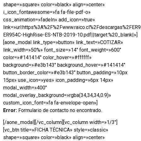
shape=»square» color=»black» align=»center»
i_icon_fontawesome=»fa fa-file-pdf-o»
css_animation=»fadeIn» add_icon=»true»
link=»url:https%3A%2F%2Fwww.raico.cl%2Fdescargas%2FER
ER954C-HighRise-ES-NTB-2019-10.pdf||target:%20_blank|»]
[aone_modal link_type=»button» link_text=»COTIZAR»
link_width=»50%» font_size=»14″ font_weight=»600″
color=»#141414″ color_hover=»#ffffff»
background=»#e3b143″ background_hover=»#141414″
button_border_color=»#e3b143″ button_padding=»10px
15px» use_icon=»yes» icon_padding=»6px 14px»
modal_width=»400″
modal_overlay_background=»rgba(34,34,34,0.9)»
custom_icon_font=»fa fa-envelope-open»]
Error:
Formulario de contacto no encontrado.
[/aone_modal][/vc_column][vc_column width=»1/3″]
[vc_btn title=»FICHA TÉCNICA» style=»classic»
shape=»square» color=»black» align=»center»