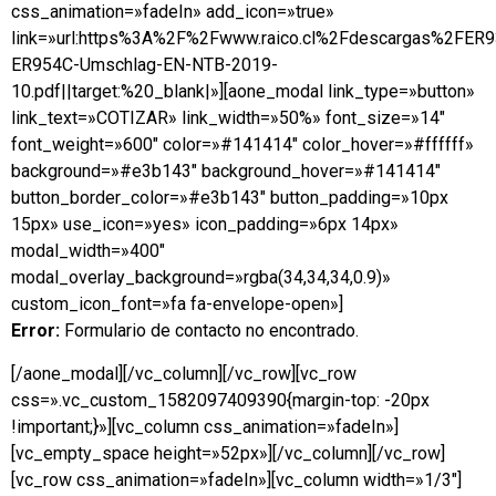
css_animation=»fadeIn» add_icon=»true»
link=»url:https%3A%2F%2Fwww.raico.cl%2Fdescargas%2FER
ER954C-Umschlag-EN-NTB-2019-
10.pdf||target:%20_blank|»][aone_modal link_type=»button»
link_text=»COTIZAR» link_width=»50%» font_size=»14″
font_weight=»600″ color=»#141414″ color_hover=»#ffffff»
background=»#e3b143″ background_hover=»#141414″
button_border_color=»#e3b143″ button_padding=»10px
15px» use_icon=»yes» icon_padding=»6px 14px»
modal_width=»400″
modal_overlay_background=»rgba(34,34,34,0.9)»
custom_icon_font=»fa fa-envelope-open»]
Error:
Formulario de contacto no encontrado.
[/aone_modal][/vc_column][/vc_row][vc_row
css=».vc_custom_1582097409390{margin-top: -20px
!important;}»][vc_column css_animation=»fadeIn»]
[vc_empty_space height=»52px»][/vc_column][/vc_row]
[vc_row css_animation=»fadeIn»][vc_column width=»1/3″]