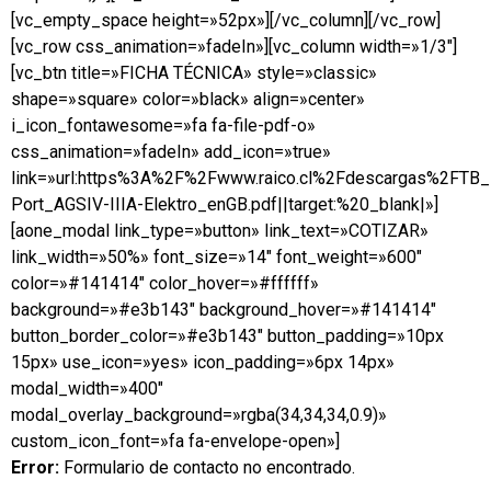
[vc_empty_space height=»52px»][/vc_column][/vc_row]
[vc_row css_animation=»fadeIn»][vc_column width=»1/3″]
[vc_btn title=»FICHA TÉCNICA» style=»classic»
shape=»square» color=»black» align=»center»
i_icon_fontawesome=»fa fa-file-pdf-o»
css_animation=»fadeIn» add_icon=»true»
link=»url:https%3A%2F%2Fwww.raico.cl%2Fdescargas%2FTB
Port_AGSIV-IIIA-Elektro_enGB.pdf||target:%20_blank|»]
[aone_modal link_type=»button» link_text=»COTIZAR»
link_width=»50%» font_size=»14″ font_weight=»600″
color=»#141414″ color_hover=»#ffffff»
background=»#e3b143″ background_hover=»#141414″
button_border_color=»#e3b143″ button_padding=»10px
15px» use_icon=»yes» icon_padding=»6px 14px»
modal_width=»400″
modal_overlay_background=»rgba(34,34,34,0.9)»
custom_icon_font=»fa fa-envelope-open»]
Error:
Formulario de contacto no encontrado.