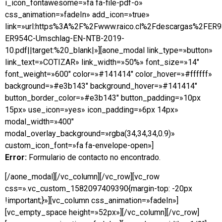
i_icon_fontawesome=»fa fa-file-pdf-o»
css_animation=»fadeIn» add_icon=»true»
link=»url:https%3A%2F%2Fwww.raico.cl%2Fdescargas%2FER
ER954C-Umschlag-EN-NTB-2019-
10.pdf||target:%20_blank|»][aone_modal link_type=»button»
link_text=»COTIZAR» link_width=»50%» font_size=»14″
font_weight=»600″ color=»#141414″ color_hover=»#ffffff»
background=»#e3b143″ background_hover=»#141414″
button_border_color=»#e3b143″ button_padding=»10px
15px» use_icon=»yes» icon_padding=»6px 14px»
modal_width=»400″
modal_overlay_background=»rgba(34,34,34,0.9)»
custom_icon_font=»fa fa-envelope-open»]
Error:
Formulario de contacto no encontrado.
[/aone_modal][/vc_column][/vc_row][vc_row
css=».vc_custom_1582097409390{margin-top: -20px
!important;}»][vc_column css_animation=»fadeIn»]
[vc_empty_space height=»52px»][/vc_column][/vc_row]