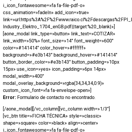
i_icon_fontawesome=»fa fa-file-pdf-o»
css_animation=»fadeIn» add_icon=»true»
link=»url:https%3A%2F%2Fwww.raico.cl%2Fdescargas%2FPI
Industry_Elektro_1704_enGB.pdf||target:%20_blank|»]
[aone_modal link_type=»button» link_text=»COTIZAR»
link_width=»50%» font_size=»14″ font_weight=»600″
color=»#141414″ color_hover=»#ffffff»
background=»#e3b143″ background_hover=»#141414″
button_border_color=»#e3b143″ button_padding=»10px
15px» use_icon=»yes» icon_padding=»6px 14px»
modal_width=»400″
modal_overlay_background=»rgba(34,34,34,0.9)»
custom_icon_font=»fa fa-envelope-open»]
Error:
Formulario de contacto no encontrado.
[/aone_modal][/vc_column][vc_column width=»1/3″]
[vc_btn title=»FICHA TÉCNICA» style=»classic»
shape=»square» color=»black» align=»center»
i_icon_fontawesome=»fa fa-file-pdf-o»