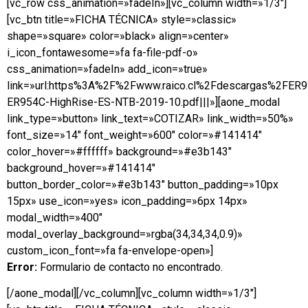
[vc_row css_animation=»fadeIn»][vc_column width=»1/3″]
[vc_btn title=»FICHA TÉCNICA» style=»classic»
shape=»square» color=»black» align=»center»
i_icon_fontawesome=»fa fa-file-pdf-o»
css_animation=»fadeIn» add_icon=»true»
link=»url:https%3A%2F%2Fwww.raico.cl%2Fdescargas%2FER
ER954C-HighRise-ES-NTB-2019-10.pdf|||»][aone_modal
link_type=»button» link_text=»COTIZAR» link_width=»50%»
font_size=»14″ font_weight=»600″ color=»#141414″
color_hover=»#ffffff» background=»#e3b143″
background_hover=»#141414″
button_border_color=»#e3b143″ button_padding=»10px
15px» use_icon=»yes» icon_padding=»6px 14px»
modal_width=»400″
modal_overlay_background=»rgba(34,34,34,0.9)»
custom_icon_font=»fa fa-envelope-open»]
Error:
Formulario de contacto no encontrado.
[/aone_modal][/vc_column][vc_column width=»1/3″]