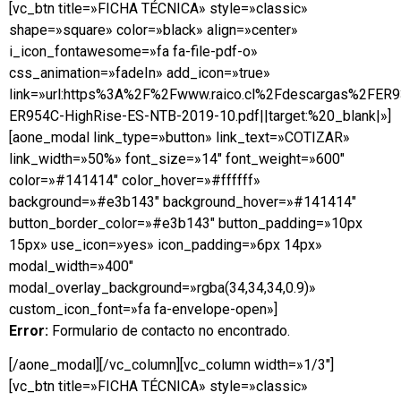
[vc_btn title=»FICHA TÉCNICA» style=»classic»
shape=»square» color=»black» align=»center»
i_icon_fontawesome=»fa fa-file-pdf-o»
css_animation=»fadeIn» add_icon=»true»
link=»url:https%3A%2F%2Fwww.raico.cl%2Fdescargas%2FER
ER954C-HighRise-ES-NTB-2019-10.pdf||target:%20_blank|»]
[aone_modal link_type=»button» link_text=»COTIZAR»
link_width=»50%» font_size=»14″ font_weight=»600″
color=»#141414″ color_hover=»#ffffff»
background=»#e3b143″ background_hover=»#141414″
button_border_color=»#e3b143″ button_padding=»10px
15px» use_icon=»yes» icon_padding=»6px 14px»
modal_width=»400″
modal_overlay_background=»rgba(34,34,34,0.9)»
custom_icon_font=»fa fa-envelope-open»]
Error:
Formulario de contacto no encontrado.
[/aone_modal][/vc_column][vc_column width=»1/3″]
[vc_btn title=»FICHA TÉCNICA» style=»classic»