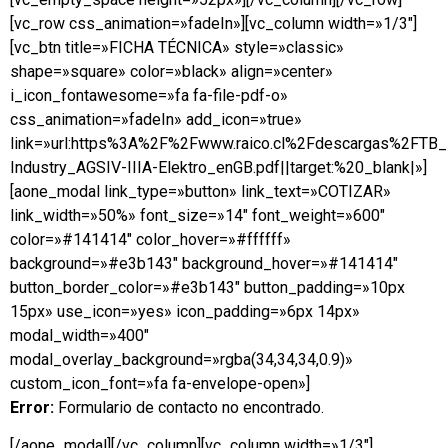
[vc_row css_animation=»fadeIn»][vc_column width=»1/3″]
[vc_btn title=»FICHA TÉCNICA» style=»classic»
shape=»square» color=»black» align=»center»
i_icon_fontawesome=»fa fa-file-pdf-o»
css_animation=»fadeIn» add_icon=»true»
link=»url:https%3A%2F%2Fwww.raico.cl%2Fdescargas%2FTB
Industry_AGSIV-IIIA-Elektro_enGB.pdf||target:%20_blank|»]
[aone_modal link_type=»button» link_text=»COTIZAR»
link_width=»50%» font_size=»14″ font_weight=»600″
color=»#141414″ color_hover=»#ffffff»
background=»#e3b143″ background_hover=»#141414″
button_border_color=»#e3b143″ button_padding=»10px
15px» use_icon=»yes» icon_padding=»6px 14px»
modal_width=»400″
modal_overlay_background=»rgba(34,34,34,0.9)»
custom_icon_font=»fa fa-envelope-open»]
Error:
Formulario de contacto no encontrado.
[/aone_modal][/vc_column][vc_column width=»1/3″]