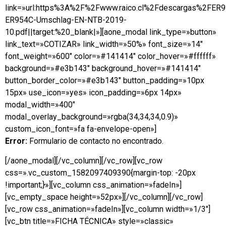
link=»url:https%3A%2F%2Fwww.raico.cl%2Fdescargas%2FER
ER954C-Umschlag-EN-NTB-2019-
10.pdf||target:%20_blank|»][aone_modal link_type=»button»
link_text=»COTIZAR» link_width=»50%» font_size=»14″
font_weight=»600″ color=»#141414″ color_hover=»#ffffff»
background=»#e3b143″ background_hover=»#141414″
button_border_color=»#e3b143″ button_padding=»10px
15px» use_icon=»yes» icon_padding=»6px 14px»
modal_width=»400″
modal_overlay_background=»rgba(34,34,34,0.9)»
custom_icon_font=»fa fa-envelope-open»]
Error:
Formulario de contacto no encontrado.
[/aone_modal][/vc_column][/vc_row][vc_row
css=».vc_custom_1582097409390{margin-top: -20px
!important;}»][vc_column css_animation=»fadeIn»]
[vc_empty_space height=»52px»][/vc_column][/vc_row]
[vc_row css_animation=»fadeIn»][vc_column width=»1/3″]
[vc_btn title=»FICHA TÉCNICA» style=»classic»