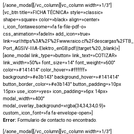
[/aone_modal][/vc_column][vc_column width=»1/3″]
[vc_btn title=»FICHA TÉCNICA» style=»classic»
shape=»square» color=»black» align=»center»
i_icon_fontawesome=»fa fa-file-pdf-o»
css_animation=»fadeIn» add_icon=»true»
link=»url:https%3A%2F%2Fwww.raico.cl%2Fdescargas%2FTB
Port_AGSIV-IIIA-Elektro_enGB.pdf||target:%20_blank|»]
[aone_modal link_type=»button» link_text=»COTIZAR»
link_width=»50%» font_size=»14″ font_weight=»600″
color=»#141414″ color_hover=»#ffffff»
background=»#e3b143″ background_hover=»#141414″
button_border_color=»#e3b143″ button_padding=»10px
15px» use_icon=»yes» icon_padding=»6px 14px»
modal_width=»400″
modal_overlay_background=»rgba(34,34,34,0.9)»
custom_icon_font=»fa fa-envelope-open»]
Error:
Formulario de contacto no encontrado.
[/aone_modal][/vc_column][vc_column width=»1/3″]