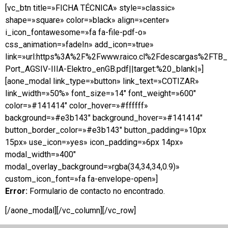
[vc_btn title=»FICHA TÉCNICA» style=»classic»
shape=»square» color=»black» align=»center»
i_icon_fontawesome=»fa fa-file-pdf-o»
css_animation=»fadeIn» add_icon=»true»
link=»url:https%3A%2F%2Fwww.raico.cl%2Fdescargas%2FTB
Port_AGSIV-IIIA-Elektro_enGB.pdf||target:%20_blank|»]
[aone_modal link_type=»button» link_text=»COTIZAR»
link_width=»50%» font_size=»14″ font_weight=»600″
color=»#141414″ color_hover=»#ffffff»
background=»#e3b143″ background_hover=»#141414″
button_border_color=»#e3b143″ button_padding=»10px
15px» use_icon=»yes» icon_padding=»6px 14px»
modal_width=»400″
modal_overlay_background=»rgba(34,34,34,0.9)»
custom_icon_font=»fa fa-envelope-open»]
Error:
Formulario de contacto no encontrado.
[/aone_modal][/vc_column][/vc_row]