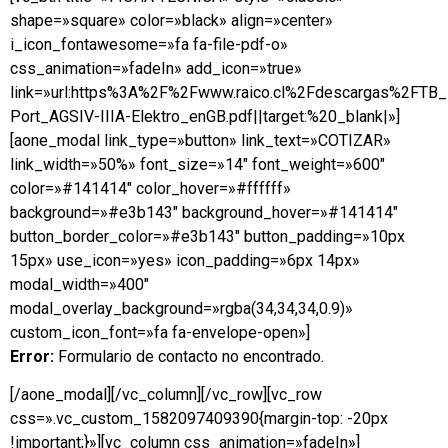
shape=»square» color=»black» align=»center»
i_icon_fontawesome=»fa fa-file-pdf-o»
css_animation=»fadeIn» add_icon=»true»
link=»url:https%3A%2F%2Fwww.raico.cl%2Fdescargas%2FTB
Port_AGSIV-IIIA-Elektro_enGB.pdf||target:%20_blank|»]
[aone_modal link_type=»button» link_text=»COTIZAR»
link_width=»50%» font_size=»14″ font_weight=»600″
color=»#141414″ color_hover=»#ffffff»
background=»#e3b143″ background_hover=»#141414″
button_border_color=»#e3b143″ button_padding=»10px
15px» use_icon=»yes» icon_padding=»6px 14px»
modal_width=»400″
modal_overlay_background=»rgba(34,34,34,0.9)»
custom_icon_font=»fa fa-envelope-open»]
Error:
Formulario de contacto no encontrado.
[/aone_modal][/vc_column][/vc_row][vc_row
css=».vc_custom_1582097409390{margin-top: -20px
!important;}»][vc_column css_animation=»fadeIn»]