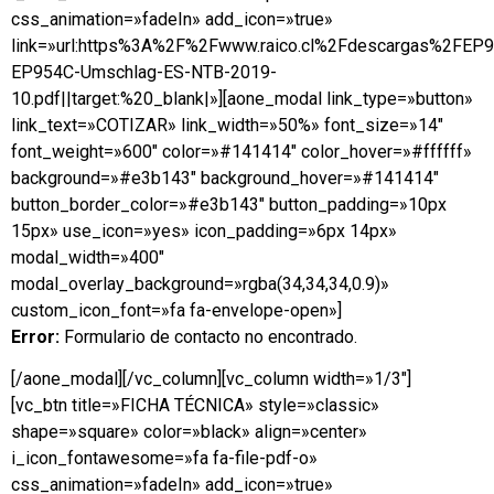
css_animation=»fadeIn» add_icon=»true»
link=»url:https%3A%2F%2Fwww.raico.cl%2Fdescargas%2FEP
EP954C-Umschlag-ES-NTB-2019-
10.pdf||target:%20_blank|»][aone_modal link_type=»button»
link_text=»COTIZAR» link_width=»50%» font_size=»14″
font_weight=»600″ color=»#141414″ color_hover=»#ffffff»
background=»#e3b143″ background_hover=»#141414″
button_border_color=»#e3b143″ button_padding=»10px
15px» use_icon=»yes» icon_padding=»6px 14px»
modal_width=»400″
modal_overlay_background=»rgba(34,34,34,0.9)»
custom_icon_font=»fa fa-envelope-open»]
Error:
Formulario de contacto no encontrado.
[/aone_modal][/vc_column][vc_column width=»1/3″]
[vc_btn title=»FICHA TÉCNICA» style=»classic»
shape=»square» color=»black» align=»center»
i_icon_fontawesome=»fa fa-file-pdf-o»
css_animation=»fadeIn» add_icon=»true»