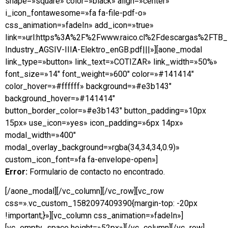
shape=»square» color=»black» align=»center»
i_icon_fontawesome=»fa fa-file-pdf-o»
css_animation=»fadeIn» add_icon=»true»
link=»url:https%3A%2F%2Fwww.raico.cl%2Fdescargas%2FTB
Industry_AGSIV-IIIA-Elektro_enGB.pdf|||»][aone_modal
link_type=»button» link_text=»COTIZAR» link_width=»50%»
font_size=»14″ font_weight=»600″ color=»#141414″
color_hover=»#ffffff» background=»#e3b143″
background_hover=»#141414″
button_border_color=»#e3b143″ button_padding=»10px
15px» use_icon=»yes» icon_padding=»6px 14px»
modal_width=»400″
modal_overlay_background=»rgba(34,34,34,0.9)»
custom_icon_font=»fa fa-envelope-open»]
Error:
Formulario de contacto no encontrado.
[/aone_modal][/vc_column][/vc_row][vc_row
css=».vc_custom_1582097409390{margin-top: -20px
!important;}»][vc_column css_animation=»fadeIn»]
[vc_empty_space height=»52px»][/vc_column][/vc_row]