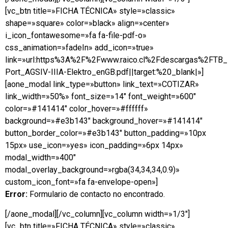
[vc_btn title=»FICHA TÉCNICA» style=»classic»
shape=»square» color=»black» align=»center»
i_icon_fontawesome=»fa fa-file-pdf-o»
css_animation=»fadeIn» add_icon=»true»
link=»url:https%3A%2F%2Fwww.raico.cl%2Fdescargas%2FTB
Port_AGSIV-IIIA-Elektro_enGB.pdf||target:%20_blank|»]
[aone_modal link_type=»button» link_text=»COTIZAR»
link_width=»50%» font_size=»14″ font_weight=»600″
color=»#141414″ color_hover=»#ffffff»
background=»#e3b143″ background_hover=»#141414″
button_border_color=»#e3b143″ button_padding=»10px
15px» use_icon=»yes» icon_padding=»6px 14px»
modal_width=»400″
modal_overlay_background=»rgba(34,34,34,0.9)»
custom_icon_font=»fa fa-envelope-open»]
Error:
Formulario de contacto no encontrado.
[/aone_modal][/vc_column][vc_column width=»1/3″]
[vc_btn title=»FICHA TÉCNICA» style=»classic»