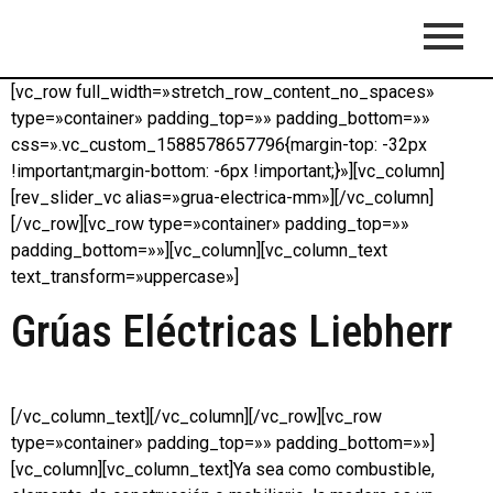
[vc_row full_width=»stretch_row_content_no_spaces»
type=»container» padding_top=»» padding_bottom=»»
css=».vc_custom_1588578657796{margin-top: -32px
!important;margin-bottom: -6px !important;}»][vc_column]
[rev_slider_vc alias=»grua-electrica-mm»][/vc_column]
[/vc_row][vc_row type=»container» padding_top=»»
padding_bottom=»»][vc_column][vc_column_text
text_transform=»uppercase»]
Grúas Eléctricas Liebherr
[/vc_column_text][/vc_column][/vc_row][vc_row
type=»container» padding_top=»» padding_bottom=»»]
[vc_column][vc_column_text]Ya sea como combustible,