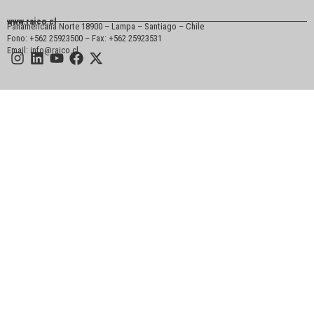
www.raico.cl
Panamericana Norte 18900 – Lampa – Santiago – Chile
Fono: +562 25923500 – Fax: +562 25923531
Email: info@raico.cl