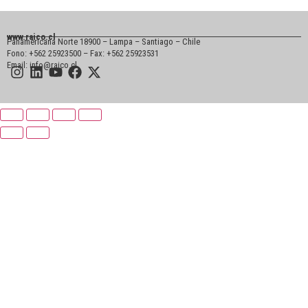
www.raico.cl
Panamericana Norte 18900 – Lampa – Santiago – Chile
Fono: +562 25923500 – Fax: +562 25923531
Email: info@raico.cl