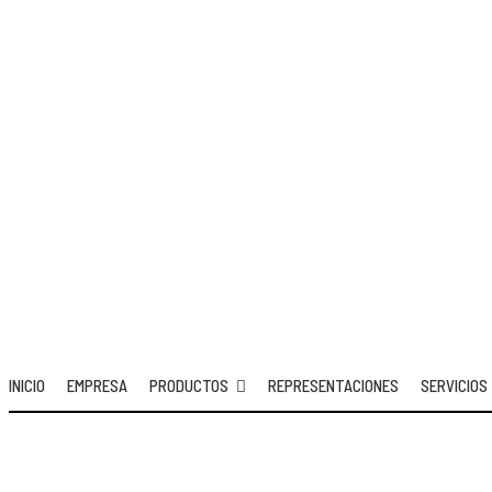
INICIO
EMPRESA
PRODUCTOS
REPRESENTACIONES
SERVICIO
Cotizar equipo / servicio
INICIO
EMPRESA
PRODUCTOS
REPRESENTACIONES
SERVICIOS