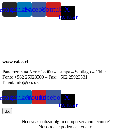
nstagram
Linkedin
Facebook
Youtube
X-
twitter
www.raico.cl
Panamericana Norte 18900 – Lampa – Santiago – Chile
Fono: +562 25923500 – Fax: +562 25923531
Email: info@raico.cl
nstagram
Linkedin
Youtube
Facebook
X-
twitter
X
Necesitas cotizar algún equipo servicio técnico?
Nosotros te podemos ayudar!