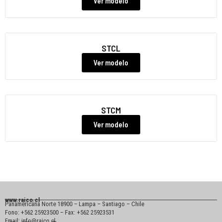
Ver modelo
STCL
Ver modelo
STCM
Ver modelo
www.raico.cl
Panamericana Norte 18900 – Lampa – Santiago – Chile
Fono: +562 25923500 – Fax: +562 25923531
Email: info@raico.cl