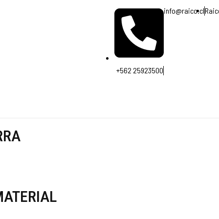
info@raico.cl
Raic
+562 25923500
RRA
MATERIAL